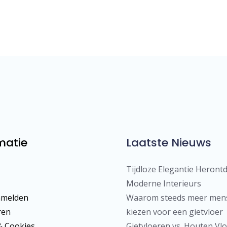
matie
Laatste Nieuws
Tijdloze Elegantie Herontd
Moderne Interieurs
nmelden
Waarom steeds meer men
ren
kiezen voor een gietvloer
& Cookies
Gietvloeren vs. Houten Vlo