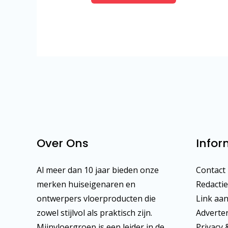
Over Ons
Infor
Al meer dan 10 jaar bieden onze
Contact
merken huiseigenaren en
Redactie
ontwerpers vloerproducten die
Link aa
zowel stijlvol als praktisch zijn.
Adverte
Mijnvloergroep is een leider in de
Privacy 