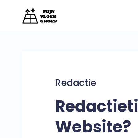
Doorgaan
naar
inhoud
Redactie
Redactiet
Website?